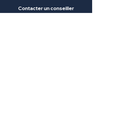
Contacter un conseiller
Vous avez besoin d'aide ou de conseils ?
Nous sommes disponibles du lundi au
vendredi, de 8h à 18h.
Nous écrire
Nous appeler
Prendre rendez-vous